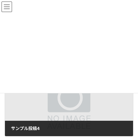
コ
ナ
ン
ビ
テ
ゲ
ン
ー
トップページ
ブログ
未分類
サンプル投稿5
ツ
シ
へ
ョ
ス
ン
サンプルテキスト。
キ
に
ッ
移
未分類
カテゴリー
プ
動
前の記事
サンプル投稿4